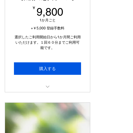
9,800￥
￥
9,800
1か月ごと
+￥5,000 登録手数料
選択したご利用開始日から1か月間ご利用
いただけます。１回６０分までご利用可
能です。
購入する
【退会について】更新日の20日前ま
でに退会届出フォームよりお手続き
をお願いいたします。
（例：更新日が5月25日の場合、5
月25日を更新せずに退会をご希望の