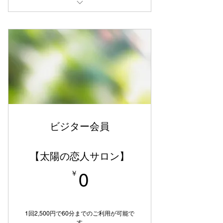
【退会について】更新日の20日前ま
でに退会届出フォームよりお手続き
をお願いいたします。
（例：更新日が5月25日の場合、5
月25日を更新せずに退会をご希望の
場合は、5月5日までに申請してくだ
さい
ビジター会員
【太陽の恋人サロン】
0￥
￥
0
1回2,500円で60分までのご利用が可能で
す