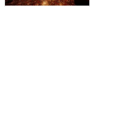
ハーフタイム会員様【太
陽の貴族サロン】
7,000￥
￥
7,000
1か月ごと
+￥5,000 登録手数料
選択したご利用開始日から1か月間ご利用
いただけます。1回30分までご利用可能で
す。
購入する
【退会について】更新日の20日前ま
でに退会届出フォームよりお手続き