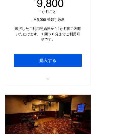
9,800￥
9,800
1か月ごと
+￥5,000 登録手数料
選択したご利用開始日から1か月間ご利用
いただけます。１回６０分までご利用可
能です。
購入する
【退会について】更新日の20日前ま
でに退会届出フォームよりお手続き
をお願いいたします。
（例：更新日が5月25日の場合、5
月25日を更新せずに退会をご希望の
場合は、5月5日までに申請してくだ
さい