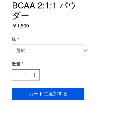
BCAA 2:1:1 パウ
ダー
価
￥1,500
格
味
*
数量
*
カートに追加する
・ロイシン、イソロイシン、バリ
ンを2：1：1の割合で配合
・3つの重要な分岐鎖アミノ酸
・すべてのスポーツ、トレーニン